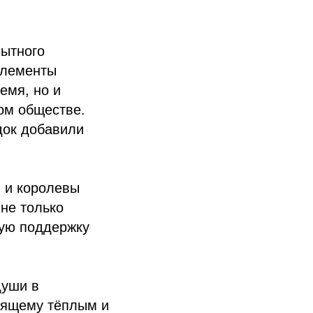
пытного
элементы
емя, но и
ом обществе.
док добавили
 и королевы
 не только
кую поддержку
души в
тоящему тёплым и