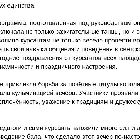
ух единства.
рограмма, подготовленная под руководством о
ключала не только зажигательные танцы, но и 
зволило курсантам не только весело провести вр
ть свои навыки общения и поведения в светск
годние поздравления от курсантов всех площа
намичности и праздничного настроения.
е привлекла борьба за почётные титулы короля
тала кульминацией вечера. Участники проявили
 сплочённость, уважение к традициям и дружес
едагоги и сами курсанты вложили много сил и 
оведение бала, что сделало этот вечер по-нас