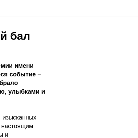
й бал
емии имени
ся событие –
обрало
ью, улыбками и
в изысканных
л настоящим
ы и