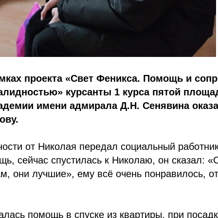
мках проекта «Свет Феникса. Помощь и соп
валидностью» курсанты 1 курса пятой площа
кадемии имени адмирала Д.Н. Сенявина ока
ову.
ности от Николая передал социальный работни
щь, сейчас спустилась к Николаю, он сказал: «
м, они лучшие», ему всё очень понравилось, о
лась помощь в спуске из квартиры, при посадк