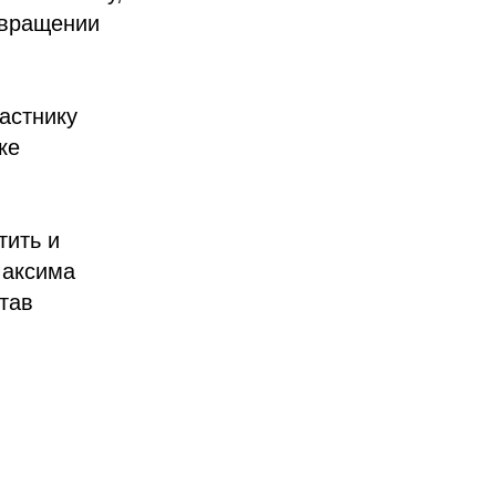
звращении
астнику
ке
тить и
Максима
тав