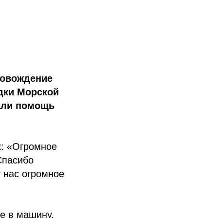
ровождение
дки Морской
зали помощь
к: «Огромное
Спасибо
т нас огромное
е в машину,