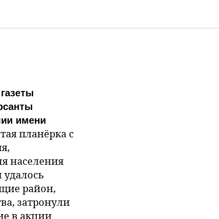
ьского
 газеты
урсанты
мии имени
тая планёрка с
я,
ля населения
 удалось
ющие район,
ва, затронули
ие в акции