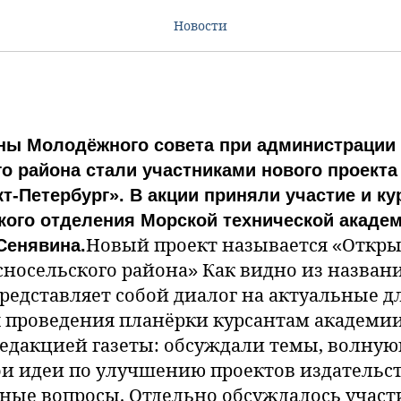
а с жителями Красносел
Новости
ены Молодёжного совета при администрации
о района стали участниками нового проекта
т-Петербург». В акции приняли участие и к
кого отделения Морской технической акаде
Новый проект называется «Откры
Сенявина.
носельского района» Как видно из названи
редставляет собой диалог на актуальные д
я проведения планёрки курсантам академии
редакцией газеты: обсуждали темы, волну
ои идеи по улучшению проектов издательст
ьные вопросы. Отдельно обсуждалось участ