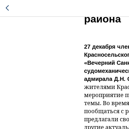
Планерк
района
27 декабря чл
Красносельског
«Вечерний Санк
судомеханичес
адмирала Д.Н. 
жителями Крас
мероприятие п
темы. Во врем
пообщаться с 
предлагали св
другие актуал