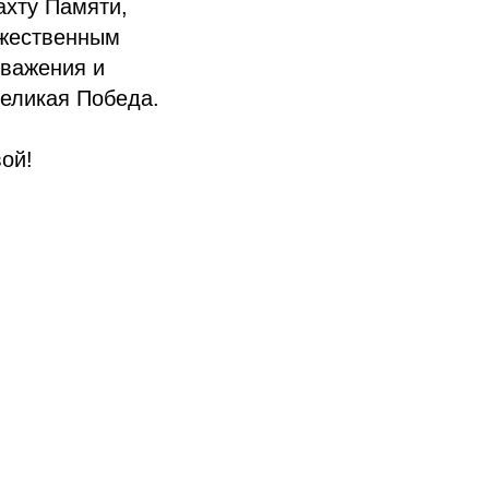
ахту Памяти,
ржественным
уважения и
еликая Победа.
ой!