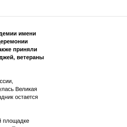
адемии имени
церемонии
акже приняли
еджей, ветераны
ссии,
улась Великая
здник остается
й площадке