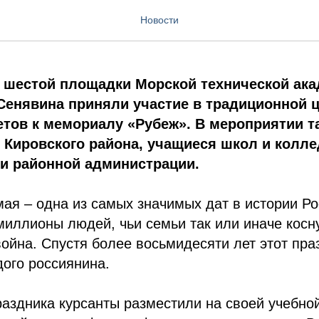
к гордости
Новости
ы шестой площадки Морской технической ак
Сенявина приняли участие в традиционной 
тов к мемориалу «Рубеж». В мероприятии т
 Кировского района, учащиеся школ и колл
ли районной администрации.
ая – одна из самых значимых дат в истории Ро
иллионы людей, чьи семьи так или иначе косн
ойна. Спустя более восьмидесяти лет этот пра
ого россиянина.
аздника курсанты разместили на своей учебно