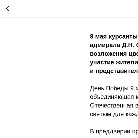
Праздни
8 мая курсант
адмирала Д.Н. 
возложения цве
участие жители
и представите
День Победы 9 м
объединяющая м
Отечественная в
святым для кажд
В преддверии пр