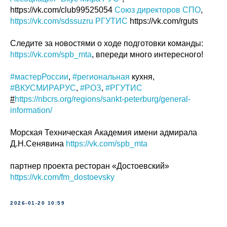
https://vk.com/club99525054
Союз директоров СПО
,
https://vk.com/sdssuzru
РГУТИС
https://vk.com/rguts
Следите за новостями о ходе подготовки команды:
https://vk.com/spb_mta
, впереди много интересного!
#мастерРоссии
,
#региональная
кухня,
#ВКУСМИРАРУС
,
#РОЗ
,
#РГУТИС
#
https://nbcrs.org/regions/sankt-peterburg/general-
information/
Морская Техническая Академия имени адмирала
Д.Н.Сенявина
https://vk.com/spb_mta
партнер проекта ресторан «Достоевский»
https://vk.com/fm_dostoevsky
2026-01-20 10:59