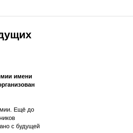
удущих
емии имени
организован
омии. Ещё до
сников
зано с будущей