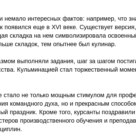
и немало интересных фактов: например, что з
к появился еще в XVI веке. Существует версия,
дая складка на нем символизировала освоенн
льше складок, тем опытнее был кулинар.
азмом выполняли задания, шаг за шагом постиг
сства. Кульминацией стал торжественный моме
е стало не только мощным стимулом для проф
ния командного духа, но и прекрасным способо
й праздник. Кроме того, курсанты поздравили
стеров производственного обучения и препода
циплин.