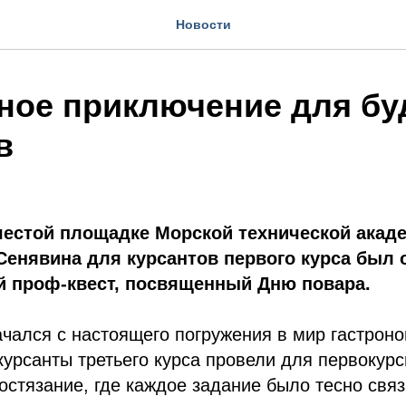
Новости
ное приключение для б
в
шестой площадке Морской технической акад
Сенявина для курсантов первого курса был 
 проф-квест, посвященный Дню повара.
чался с настоящего погружения в мир гастрон
курсанты третьего курса провели для первокур
остязание, где каждое задание было тесно свя