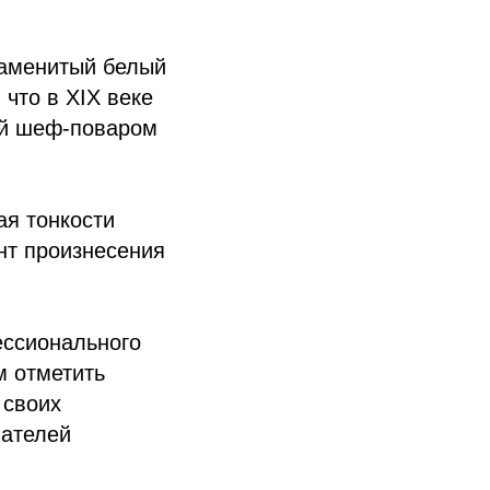
наменитый белый
 что в XIX веке
ый шеф-поваром
ая тонкости
нт произнесения
ессионального
м отметить
 своих
вателей