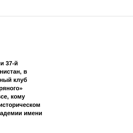
и 37-й
нистан, в
нный клуб
ряного»
се, кому
 историческом
кадемии имени