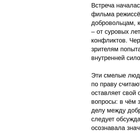
Встреча начала
фильма режиссё
добровольцам, 
– от суровых ле
конфликтов. Чер
зрителям попыта
внутренней сило
Эти смелые люди
по праву считаю
оставляет свой 
вопросы: в чём 
делу между доб
следует обсужд
осознавала знач