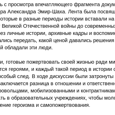
сь с просмотра впечатляющего фрагмента доку
ра Александра Эмир-Шаха. Лента была посвящ
которые в разные периоды истории вставали н
т Великой Отечественной войны до современны
ез личные истории, архивные кадры и воспоми
лись передать, какой ценой давались решения 
й обладали эти люди.
, готовые пожертвовать своей жизнью ради ми
тся героями, и каждый такой период в истории 
особый след. В ходе дискуссии были затронуты
заключается разница в отношении и ответствен
ровольцами, мобилизованными и контрактника
ать в образовательных учреждениях, чтобы мол
ение героизма и самопожертвования.