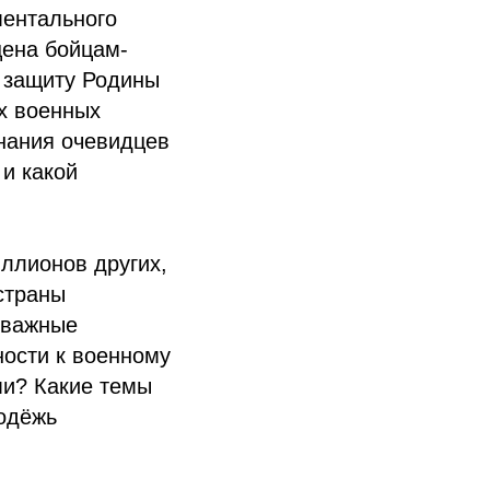
ментального
ена бойцам-
а защиту Родины
х военных
нания очевидцев
и какой
ллионов других,
страны
 важные
ности к военному
ми? Какие темы
одёжь