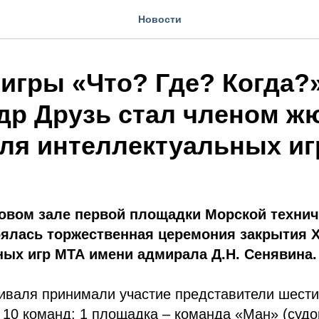
Новости
 игры «Что? Где? Когда?
др Друзь стал членом ж
ля интеллектуальных иг
товом зале первой площадки Морской техни
оялась торжественная церемония закрытия
ых игр МТА имени адмирала Д.Н. Сенявина.
тиваля принимали участие представители шест
 10 команд: 1 площадка – команда «Ман» (суд