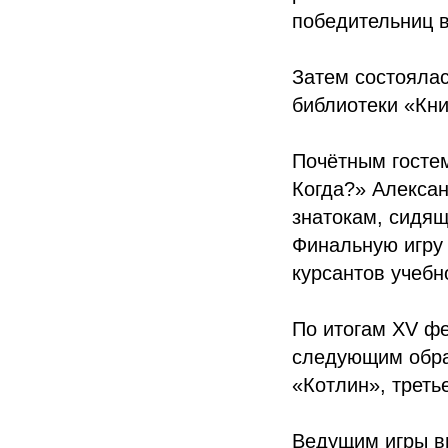
победительниц в
Затем состоялас
библиотеки «Кн
Почётным гостем
Когда?» Алексан
знатокам, сидящ
Финальную игру 
курсантов учебн
По итогам XV ф
следующим обра
«Котлин», треть
Ведущим игры в