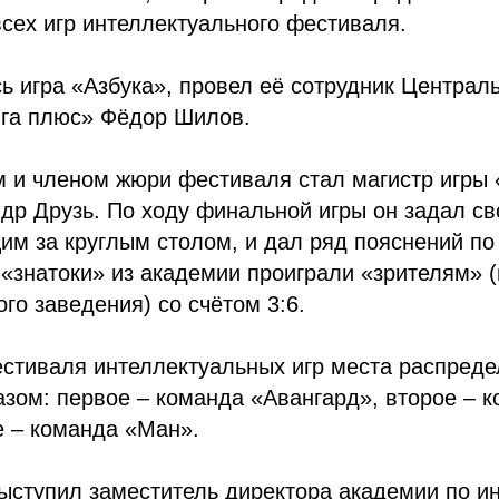
сех игр интеллектуального фестиваля.
ь игра «Азбука», провел её сотрудник Централ
ига плюс» Фёдор Шилов.
 и членом жюри фестиваля стал магистр игры 
др Друзь. По ходу финальной игры он задал св
им за круглым столом, и дал ряд пояснений по
«знатоки» из академии проиграли «зрителям» (
ого заведения) со счётом 3:6.
естиваля интеллектуальных игр места распред
зом: первое – команда «Авангард», второе – 
е – команда «Ман».
ыступил заместитель директора академии по и