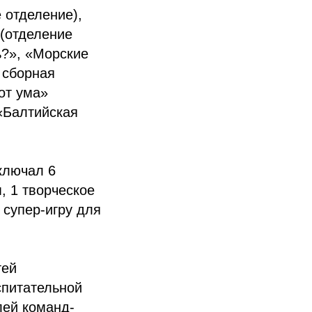
 отделение),
 (отделение
ь?», «Морские
 сборная
от ума»
«Балтийская
ключал 6
, 1 творческое
 супер-игру для
тей
спитательной
лей команд-