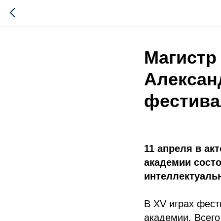
Магистр
Алексан
фестива
11 апреля в ак
академии сост
интеллектуальн
В XV играх фес
академии. Всего