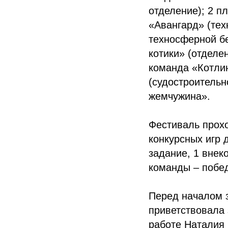
отделение); 2 п
«Авангард» (тех
техносферной бе
котики» (отделе
команда «Котлин
(судостроительн
жемчужина».
Фестиваль прохо
конкурсных игр 
задание, 1 внек
команды – побе
Перед началом з
приветствовала 
работе Наталия 