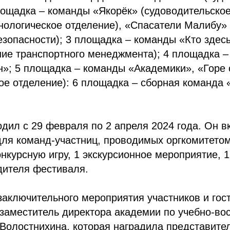
лощадка – команды «Якорёк» (судоводительское
нологическое отделение), «Спасатели Малибу»
зопасности); 3 площадка – команды «Кто здес
ние транспортного менеджмента); 4 площадка –
»; 5 площадка – команды «Академики», «Горе 
ое отделение): 6 площадка – сборная команда 
дил с 29 февраля по 2 апреля 2024 года. Он в
для команд-участниц, проводимых оргкомитетом
онкурсную игру, 1 экскурсионное мероприятие, 1
дителя фестиваля.
аключительного мероприятия участников и гос
заместитель директора академии по учебно-во
Волостнихина, которая наградила представите