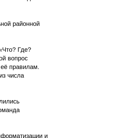
ьной районной
«Что? Где?
ой вопрос
 её правилам.
из числа
елились
команда
нформатизации и