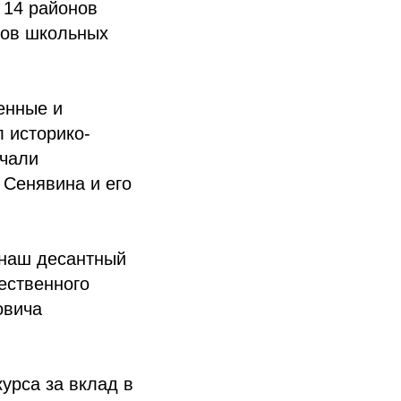
 14 районов
ивов школьных
енные и
л историко-
учали
 Сенявина и его
 наш десантный
ественного
овича
урса за вклад в