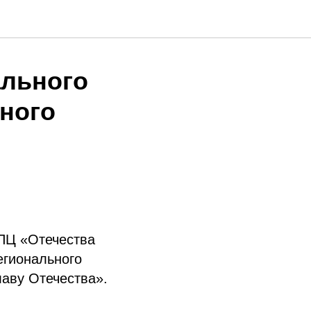
ального
ного
ИПЦ «Отечества
егионального
лаву Отечества».