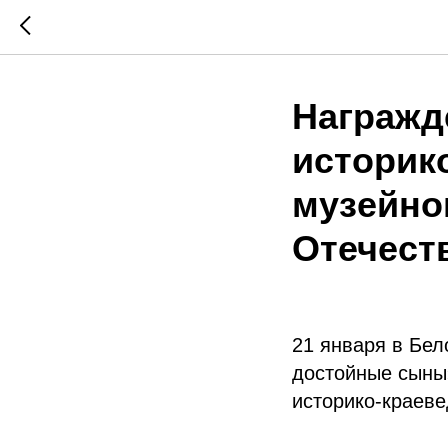
Награжд
историк
музейно
Отечест
21 января в Бе
достойные сыны»
историко-краеве