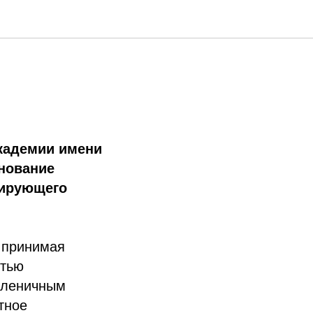
академии имени
днование
зирующего
 принимая
стью
сленичным
тное