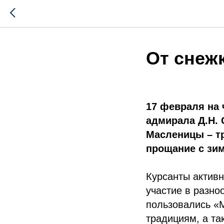
От снеж
17 февраля на
адмирала Д.Н. 
Масленицы – т
прощание с зим
Курсанты актив
участие в разно
пользовались «
традициям, а та