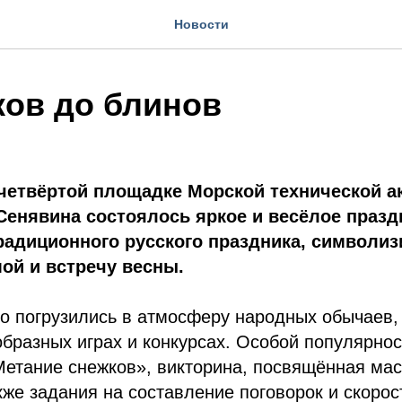
Новости
ков до блинов
 четвёртой площадке Морской технической 
Сенявина состоялось яркое и весёлое праз
радиционного русского праздника, символи
ой и встречу весны.
но погрузились в атмосферу народных обычаев,
образных играх и конкурсах. Особой популярно
Метание снежков», викторина, посвящённая ма
кже задания на составление поговорок и скорос