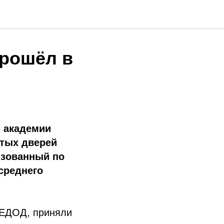
прошёл в
й академии
ытых дверей
изованный по
среднего
 ЕДОД, приняли