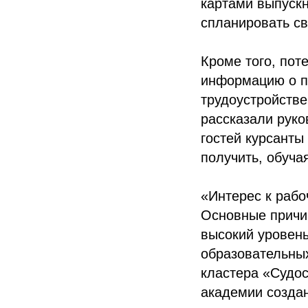
картами выпуск
спланировать с
Кроме того, по
информацию о п
трудоустройстве
рассказали руко
гостей курсанты
получить, обуча
«Интерес к рабо
Основные причин
высокий уровень
образовательных
кластера «Судо
академии создан