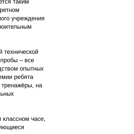
ется таким
кретном
ного учреждения
троительным
й технической
пробы – все
дством опытных
емии ребята
 тренажёры, на
льных
 классном часе,
ляющиеся