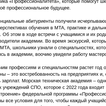
ника «Профессионалитета», которые помогут ш
воё профессиональное будущее.
тенциальные абитуриенты получили исчерпыва
ерспективах обучения в МТА, практике и даль
. Об этом в ходе встречи с учащимися и их ро
водители академии. Во время экскурсий, котор
 МТА, школьники узнали о специальностях, кот
ясь в академии, воочию увидели работу мастерс
чим профессиям и специальностям растет год о
ы – это востребованность на предприятиях и, 
 зарплат. Морская техническая академия – одн
 учреждений СПО, которое с 2022 года входит 
строение» федеральной программы «Профессио
ы все условия для того, чтобы каждый учащийс