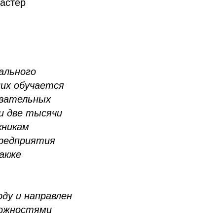
астер
ального
них обучается
овательных
и две тысячи
кникам
предприятия
также
ду и направлен
можностями