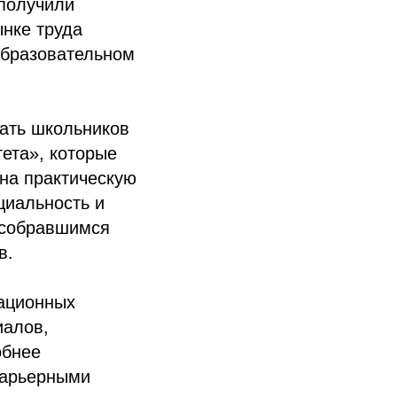
 получили
нке труда
образовательном
ать школьников
ета», которые
на практическую
циальность и
л собравшимся
в.
ационных
иалов,
обнее
карьерными