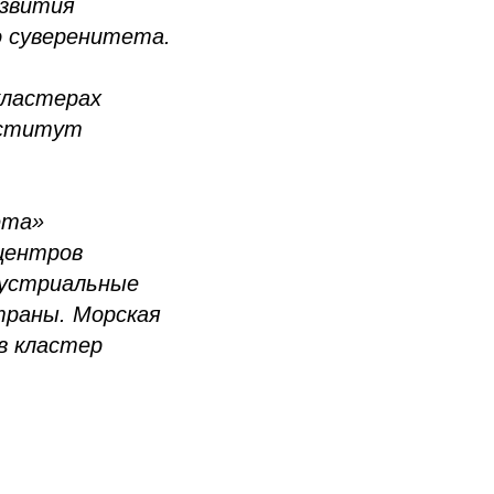
азвития
о суверенитета.
кластерах
нститут
ета»
центров
дустриальные
траны.
Морская
в кластер