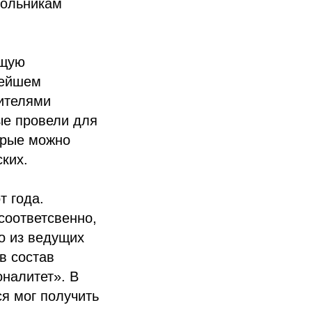
кольникам
ющую
нейшем
дителями
ые провели для
орые можно
ких.
т года.
соответсвенно,
о из ведущих
в состав
налитет». В
я мог получить