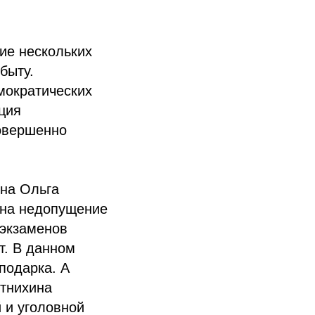
ие нескольких
быту.
мократических
ция
совершенно
ина Ольга
 на недопущение
 экзаменов
т. В данном
подарка. А
стнихина
 и уголовной