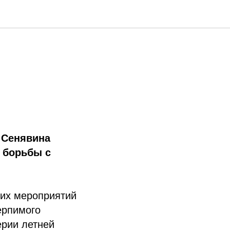
 Сенявина
 борьбы с
ких мероприятий
ерпимого
ерии летней