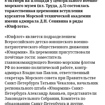
8 октября на площади у Центрального военно-
морского музея (пл. Труда, д.5) состоялась
торжественная церемония вступления
курсантов Морской технической академии
имени адмирала Д.Н. Сенявина в ряды
«Юнфлота».
«Юнфлот» является подразделением
Всероссийского детско-юношеского военно-
патриотического общественного движения
«Юнармия». На церемонии присутствовали
почётные гости: заместитель
главнокомандующего Военно-морским флотом
РФ по военно-политической работе, контр-
адмирал Владислав Павлов, ответственный
секретарь Морского совета при Правительстве
Санкт-Петербурга Татьяна Чекалова, начальник
регионального штаба «Юнармии» Санкт-
Петербурга Александр Ананьев, представители
Законодательного Собрания, Комитета по
образованию Санкт-Петербурга и другие.