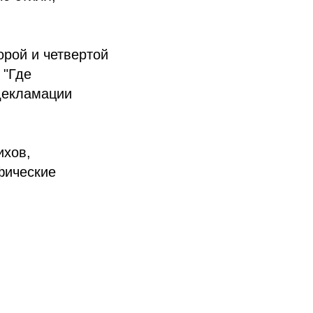
орой и четвертой
 "Где
декламации
ихов,
фические