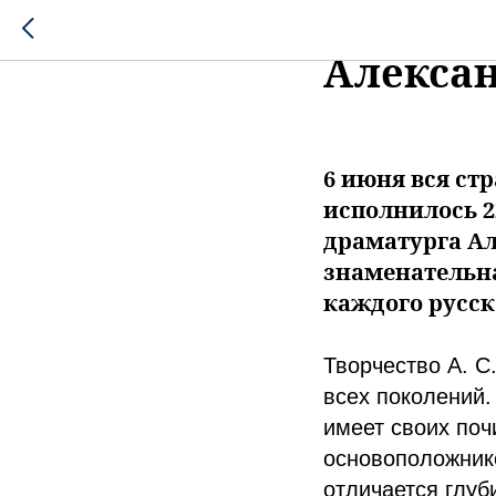
Меропр
Алекса
6 июня вся ст
исполнилось 2
драматурга Ал
знаменательна
каждого русск
Творчество А. С
всех поколений.
имеет своих поч
основоположнико
отличается глуб