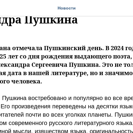
иятия ко Дню рождени
Новости
ндра Пушкина
рана отмечала Пушкинский день. В 2024 го
25 лет со дня рождения выдающего поэта,
ександра Сергеевича Пушкина. Это не то
я дата в нашей литературе, но и значимо
ого человека.
. Пушкина востребовано и популярно во все вр
 Его произведения переведены на десятки язык
итателей почти во всех уголках планеты. Пушк
м современного русского литературного языка.
иной мысли, изяществом языка, оригинальность