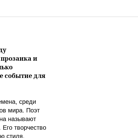
я
ду
 прозаика и
лько
е событие для
емена, среди
ов мира. Поэт
ина называют
 Его творчество
ю стиля,