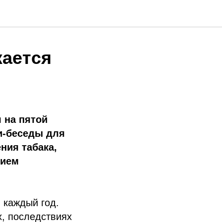
ается
 на пятой
и-беседы для
ния табака,
рием
 каждый год.
х, последствиях