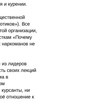
я и курении.
бщественной
отиков»). Все
той организации,
сткам «Почему
х наркоманов не
м из лидеров
сть своих лекций
ма в
ом
 курсанты, ни
воё отношение к