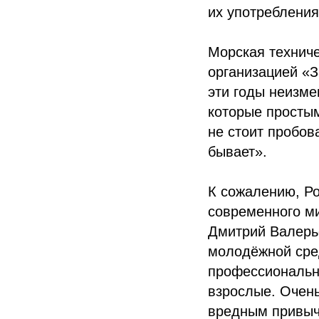
их употребления
Морская техниче
организацией «З
эти годы неизме
которые просты
не стоит пробов
бывает».
К сожалению, Ро
современного ми
Дмитрий Валерь
молодёжной сред
профессионально
взрослые. Очень
вредным привыч