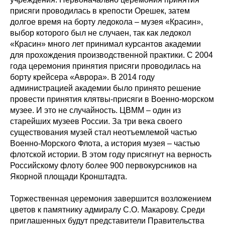
присяги проводилась в крепости Орешек, затем
долгое время на борту ледокола – музея «Красин»,
выбор которого был не случаен, так как ледокол
«Красин» много лет принимал курсантов академии
для прохождения производственной практики. С 2004
года церемония принятия присяги проводилась на
борту крейсера «Аврора». В 2014 году
администрацией академии было принято решение
провести принятия клятвы-присяги в Военно-морском
музее. И это не случайность. ЦВММ – один из
старейших музеев России. За три века своего
существования музей стал неотъемлемой частью
Военно-Морского Флота, а история музея – частью
флотской истории. В этом году присягнут на верность
Российскому флоту более 900 первокурсников на
Якорной площади Кронштадта.
Торжественная церемония завершится возложением
цветов к памятнику адмиралу С.О. Макарову. Среди
приглашенных будут представители Правительства