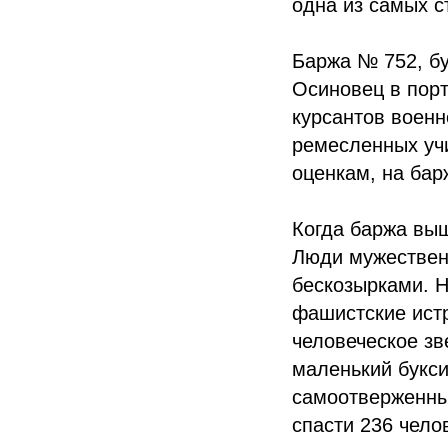
одна из самых с
Баржа № 752, б
Осиновец в порт
курсантов военн
ремесленных учи
оценкам, на бар
Когда баржа вы
Люди мужествен
бескозырками. Н
фашистские ист
человеческое зв
маленький букси
самоотверженны
спасти 236 чело