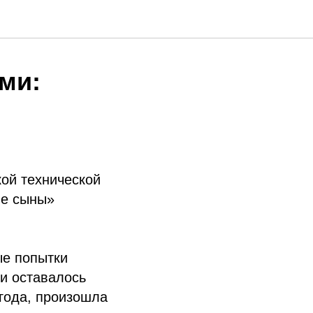
ми:
кой технической
ые сыны»
ые попытки
и оставалось
 года, произошла