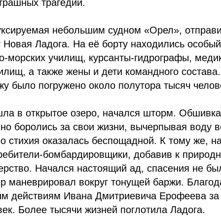
трашных трагедий.
уксируемая небольшим судном «Орел», отправи
 Новая Ладога. На её борту находились особый
о-морских училищ, курсанты-гидрографы, меди
лищ, а также жены и дети командного состава
жу было погружено около полутора тысяч челов
шла в открытое озеро, начался шторм. Обшивк
но боролись за свои жизни, вычерпывая воду 
о стихия оказалась беспощадной. К тому же, н
ребители-бомбардировщики, добавив к природ
ерство. Начался настоящий ад, спасения не бы
р маневрировал вокруг тонущей баржи. Благод
м действиям Ивана Дмитриевича Ерофеева за 
век. Более тысячи жизней поглотила Ладога.