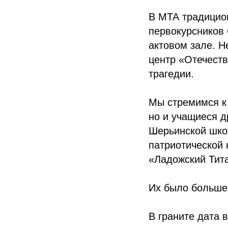
В МТА традицион
первокурсников
актовом зале. Н
центр «Отечеств
трагедии.
Мы стремимся к 
но и учащиеся д
Шерьинской шко
патриотической
«Ладожский Тита
Их было больше 
В граните дата 