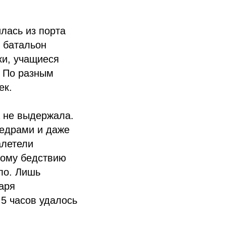
лась из порта
 батальон
ки, учащиеся
. По разным
ек.
а не выдержала.
ведрами и даже
алетели
ному бедствию
ло. Лишь
аря
5 часов удалось