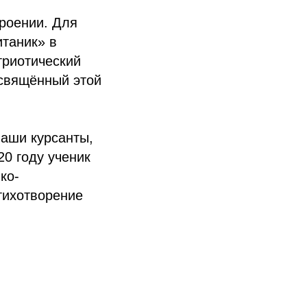
роении. Для
таник» в
триотический
освящённый этой
наши курсанты,
20 году ученик
ко-
тихотворение