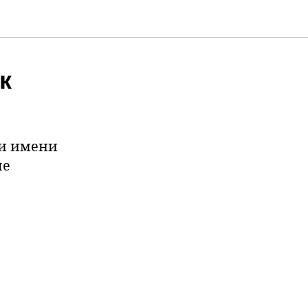
к
ии имени
ые