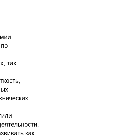
емии
 по
х, так
ткость,
ных
хнических
тили
деятельности.
звивать как