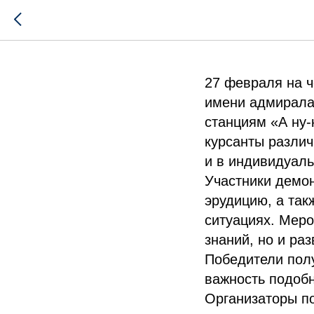
А ну-ка,
27 февраля на 
имени адмирала 
станциям «А ну-
курсанты различ
и в индивидуаль
Участники демон
эрудицию, а так
ситуациях. Меро
знаний, но и ра
Победители полу
важность подоб
Организаторы по