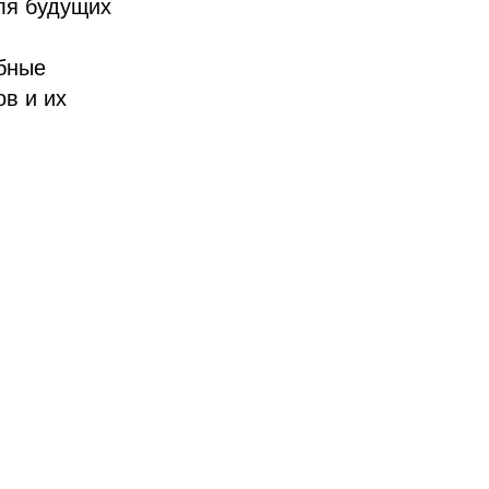
для будущих
бные
ов и их