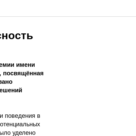
сность
демии имени
, посвящённая
вано
Решений
и поведения в
потенциальных
было уделено