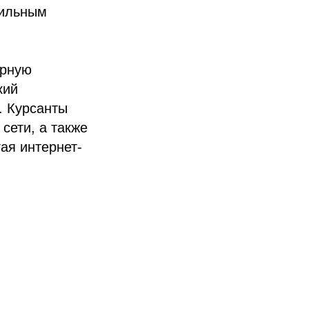
вильным
ерную
кий
. Курсанты
сети, а также
ая интернет-