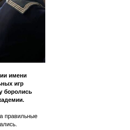
мии имени
ьных игр
ду боролись
кадемии.
За правильные
ались.