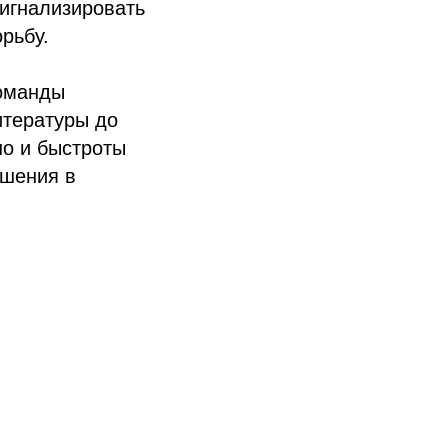
игнализировать
рьбу.
Команды
итературы до
но и быстроты
ешения в