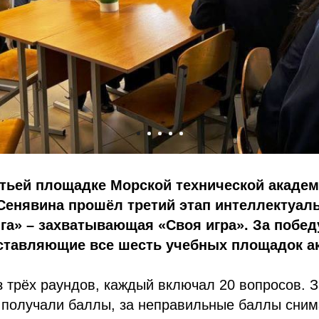
етьей площадке Морской технической акаде
Сенявина прошёл третий этап интеллектуал
га» – захватывающая «Своя игра». За побе
ставляющие все шесть учебных площадок а
з трёх раундов, каждый включал 20 вопросов. 
 получали баллы, за неправильные баллы сним