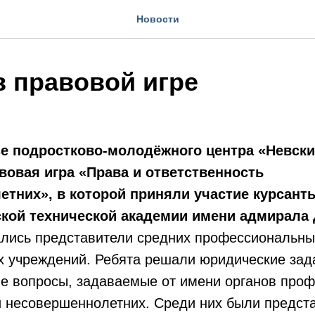
Новости
в правовой игре
зе подростково-молодёжного центра «Невск
овая игра «Права и ответственность
тних», в которой приняли участие курсант
кой технической академии имени адмирала Д
ались представители средних профессиональны
 учреждений. Ребята решали юридические зада
ые вопросы, задаваемые от имени органов проф
 несовершеннолетних. Среди них были предст