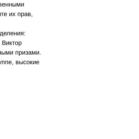
твенными
те их прав,
тделения:
 Виктор
ными призами.
уппе, высокие