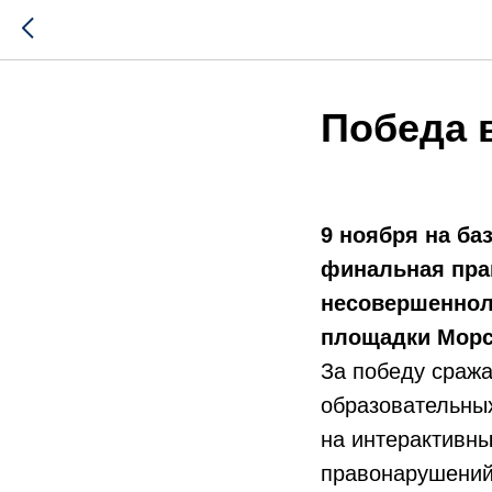
Победа 
9 ноября на ба
финальная прав
несовершенноле
площадки Морс
За победу сраж
образовательных
на интерактивн
правонарушений