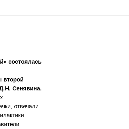
ий» состоялась
ы второй
.Н. Сенявина.
х
чки, отвечали
илактики
авители