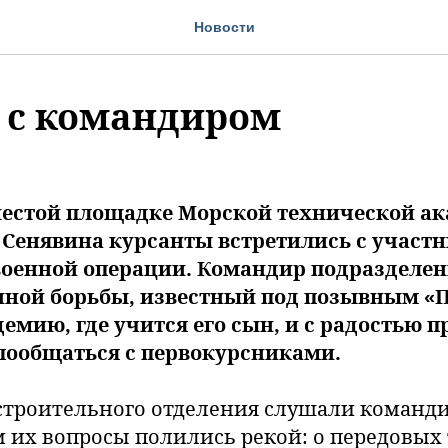
Новости
 с командиром
 шестой площадке Морской технической а
 Сенявина курсанты встретились с участ
военной операции. Командир подразделе
нной борьбы, известный под позывным 
демию, где учится его сын, и с радостью 
пообщаться с первокурсниками.
строительного отделения слушали команди
м их вопросы полились рекой: о передовых