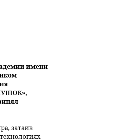
кадемии имени
ником
ния
«ПУШОК»,
принял
ра, затаив
 технологиях