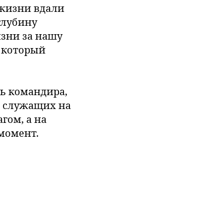
 жизни вдали
глубину
зни за нашу
, который
ть командира,
, служащих на
гом, а на
момент.