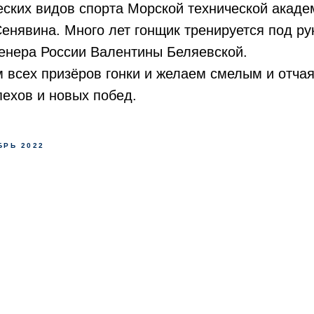
еских видов спорта Морской технической акад
енявина. Много лет гонщик тренируется под р
енера России Валентины Беляевской.
 всех призёров гонки и желаем смелым и отча
ехов и новых побед.
БРЬ 2022