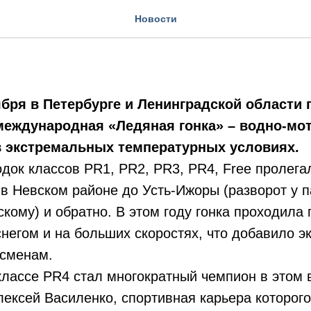
 гонка
Новости
ября в Петербурге и Ленинградской области
международная «Ледяная гонка» – водно-мо
в экстремальных температурных условиях.
ок классов PR1, PR2, PR3, PR4, Free пролегал
в Невском районе до Усть-Ижоры (разворот у 
кому) и обратно. В этом году гонка проходила
 снегом и на больших скоростях, что добавило э
сменам.
лассе PR4 стал многократный чемпион в этом 
ексей Василенко, спортивная карьера которого