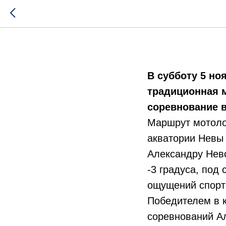
Ледяная
В субботу 5 но
традиционная 
соревнование 
Маршрут мотолод
акватории Невы 
Александру Невс
-3 градуса, под
ощущений спорт
Победителем в к
соревнований Ал