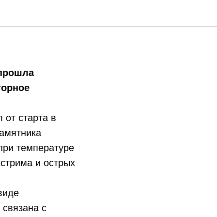
 прошла
торное
 от старта в
памятника
 при температуре
кстрима и острых
виде
 связана с