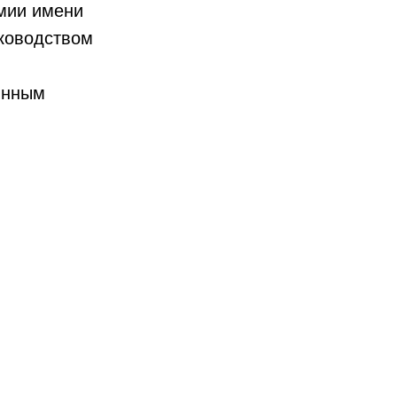
емии имени
уководством
янным