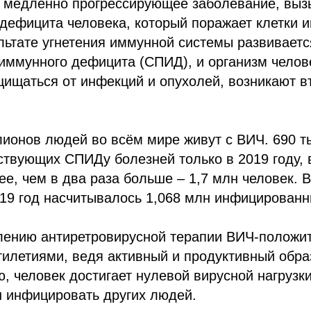
 медленно прогрессирующее заболевание, вы
дефицита человека, который поражает клетки 
льтате угнетения иммунной системы развивает
иммунного дефицита (СПИД), и организм челов
щищаться от инфекций и опухолей, возникают в
ионов людей во всём мире живут с ВИЧ. 690 т
ствующих СПИДу болезней только в 2019 году, 
е, чем в два раза больше – 1,7 млн человек. В
19 год насчитывалось 1,068 млн инфицированн
лению антиретровирусной терапии ВИЧ-положи
тилетиями, ведя активный и продуктивный обра
, человек достигает нулевой вирусной нагрузк
н инфицировать других людей.