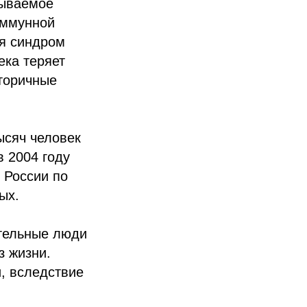
зываемое
иммунной
ся синдром
ека теряет
торичные
ысяч человек
в 2004 году
 России по
ых.
тельные люди
з жизни.
и, вследствие