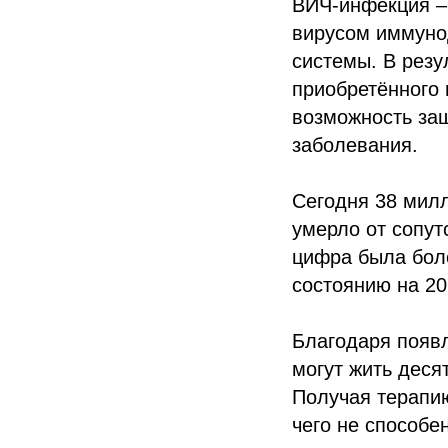
ВИЧ-инфекция –
вирусом иммуно
системы. В резу
приобретённого 
возможность за
заболевания.
Сегодня 38 милл
умерло от сопут
цифра была боле
состоянию на 20
Благодаря появ
могут жить деся
Получая терапию
чего не способе