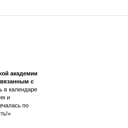
кой академии
связанным с
ь в календаре
ия и
ечалась по
ть!»