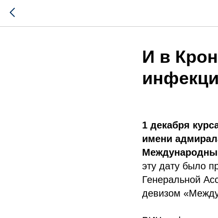
И в Кро
инфекц
1 декабря курс
имени адмирала
Международны
эту дату было п
Генеральной Асс
девизом «Между