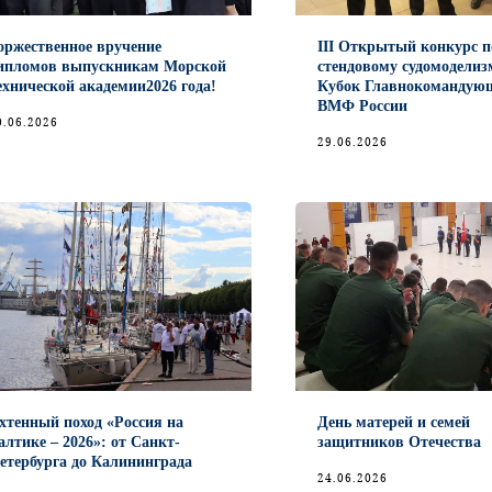
оржественное вручение
III Открытый конкурс п
ипломов выпускникам Морской
стендовому судомоделиз
ехнической академии2026 года!
Кубок Главнокомандую
ВМФ России
0.06.2026
29.06.2026
хтенный поход «Россия на
День матерей и семей
алтике – 2026»: от Санкт-
защитников Отечества
етербурга до Калининграда
24.06.2026