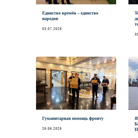
Единство времён – единство
Т
народов
д
т
03.07.2026
3
Гуманитарная помощь фронту
Я
Б
26.06.2026
П