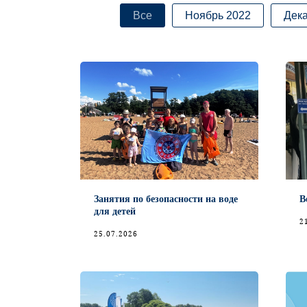
Все
Ноябрь 2022
Дека
и
Занятия по безопасности на воде
В
для детей
2
25.07.2026
ти"