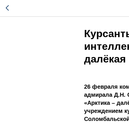
Курсант
интелле
далёкая 
26 февраля ко
адмирала Д.Н. 
«Арктика – дал
учреждением ку
Соломбальской