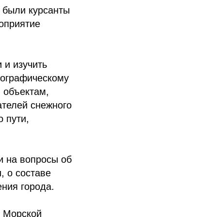
 были курсанты
оприятие
 и изучить
еографическому
 объектам,
ателей снежного
 пути,
и на вопросы об
, о составе
ния города.
ы Морской