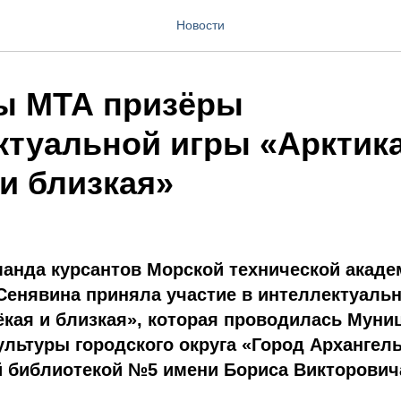
Новости
ы МТА призёры
ктуальной игры «Арктика
и близкая»
манда курсантов Морской технической акад
Сенявина приняла участие в интеллектуальн
ёкая и близкая», которая проводилась Мун
льтуры городского округа «Город Архангел
 библиотекой №5 имени Бориса Викторович