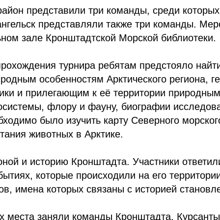
айон представили три команды, среди которых
ангельск представляли также три команды. Мер
ьном зале Кронштадтской Морской библиотеки.
рохождения турнира ребятам предстояло найти
родным особенностям Арктического региона, г
ики и прилегающим к её территории природным
осистемы, флору и фауну, биографии исследов
бходимо было изучить карту Северного морского
тания животных в Арктике.
ной и историю Кронштадта. Участники ответил
бытиях, которые происходили на его территории
в, имена которых связаны с историей становле
ых места заняли команды Кронштадта. Курсант