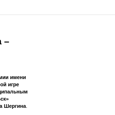
 –
емии имени
ой игре
иципальным
ьск»
а Шергина
.