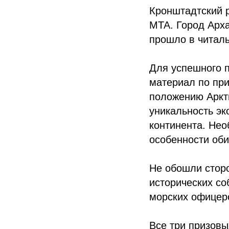
Кронштадтский р
МТА. Город Арх
прошло в читал
Для успешного п
материал по при
положению Аркт
уникальность эк
континента. Нео
особенности оби
Не обошли сторо
исторических со
морских офицеро
Все три призов