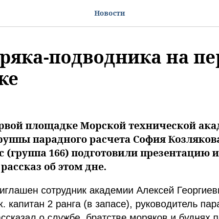
Новости
ряка-подводника на пе
ке
ервой площадке Морской технической ак
руппы парадного расчета София Козлякова
с (группа 166) подготовили презентацию и
рассказ об этом дне.
иглашен сотрудник академии Алексей Георгиев
. капитан 2 ранга (в запасе), руководитель пар
ссказал о службе, братстве моряков и буднях 