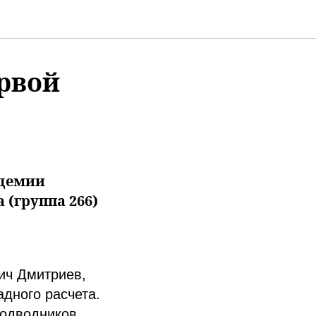
рвой
адемии
 (группа 266)
ич Дмитриев,
адного расчета.
подводников.