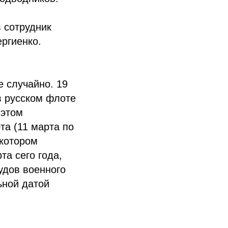
 сотрудник
ргиенко.
 случайно. 19
в русском флоте
 этом
та (11 марта по
 котором
та сего года,
удов военного
ьной датой