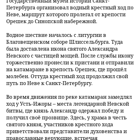
Государственный музей истории Санкт-
Петербурга организовал водный крестный ход по
Неве, маршрут которого пролегал от крепости
Орешек до Синопской набережной.
Водное шествие началось с литургии в
Благовещенском соборе Шлиссельбурга. Туда
была доставлена икона святого Александра
Невского с частицей мощей. После службы икону
торжественно пронесли к пристани и отправили
на катамаране в крепость Орешек, где прошёл
молебен. Оттуда крестный ход продолжил свой
путь по Неве к Санкт-Петербургу.
Во время движения по реке катамаран замедлял
ход у Усть-Ижоры – места легендарной Невской
битвы, где князь Александр одержал победу и
получил своё прозвище. Здесь, у храма в честь
святого князя, участников крестного хода
приветствовали представители духовенства и
православные верующие, встречая